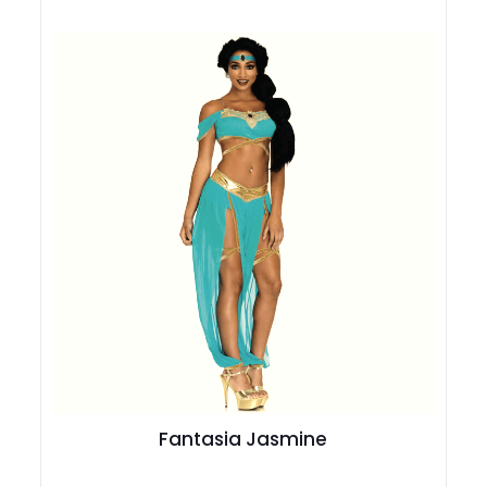
Fantasia Jasmine