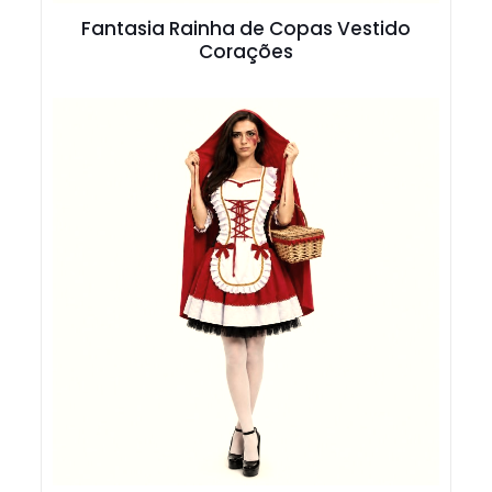
Fantasia Rainha de Copas Vestido
Corações