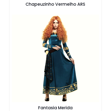
Chapeuzinho Vermelho ARS
Fantasia Merida