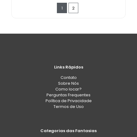
1
2
Links Rápidos
Contato
Sobre Nós
Como locar?
Perguntas Frequentes
Política de Privacidade
Termos de Uso
Categorias das Fantasias