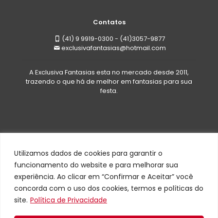
Contatos
(41) 9 9919-0300 - (41)3057-9877
exclusivafantasias@hotmail.com
A Exclusiva Fantasias esta no mercado desde 2011,
trazendo o que há de melhor em fantasias para sua
festa.
Utilizamos dados de cookies para garantir o
funcionamento do website e para melhorar sua
experiência. Ao clicar em “Confirmar e Aceitar” você
Todos os direitos reservados a Exclusiva Fantasias©
concorda com o uso dos cookies, termos e políticas do
Site desenvolvido por
WEB41
site.
Política de Privacidade