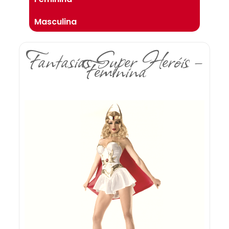
Masculina
Fantasias Super Heróis –
Feminina