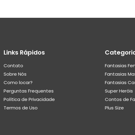
Links Rápidos
Categori
Contato
Fantasias Fe
Sobre Nós
Fantasias Ma
Como locar?
Fantasias Ca
Perguntas Frequentes
Super Heróis
Política de Privacidade
Contos de F
Termos de Uso
Plus Size