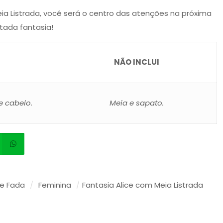
ia Listrada, você será o centro das atenções na próxima
ntada fantasia!
NÃO INCLUI
e cabelo.
Meia e sapato.
de Fada
/
Feminina
/
Fantasia Alice com Meia Listrada