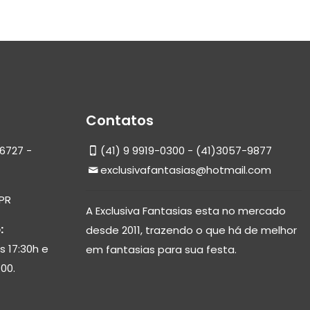
Contatos
6727 -
(41) 9 9919-0300 - (41)3057-9877
exclusivafantasias@hotmail.com
 PR
A Exclusiva Fantasias esta no mercado
:
desde 2011, trazendo o que há de melhor
s 17:30h e
em fantasias para sua festa.
00.