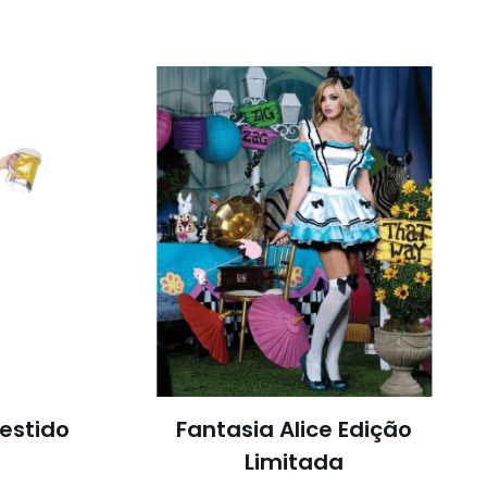
estido
Fantasia Alice Edição
Limitada