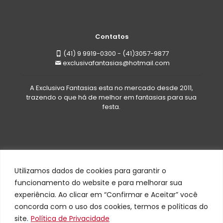
Contatos
(41) 9 9919-0300 - (41)3057-9877
exclusivafantasias@hotmail.com
A Exclusiva Fantasias esta no mercado desde 2011,
trazendo o que há de melhor em fantasias para sua
festa.
Utilizamos dados de cookies para garantir o
funcionamento do website e para melhorar sua
experiência. Ao clicar em “Confirmar e Aceitar” você
Todos os direitos reservados a Exclusiva Fantasias©
concorda com o uso dos cookies, termos e políticas do
Site desenvolvido por
WEB41
site.
Política de Privacidade