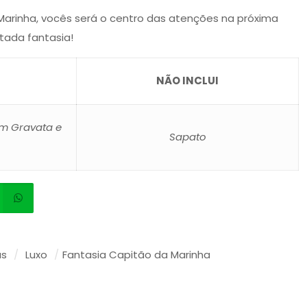
Marinha, vocês será o centro das atenções na próxima
ntada fantasia!
NÃO INCLUI
om Gravata e
Sapato
as
/
Luxo
/
Fantasia Capitão da Marinha