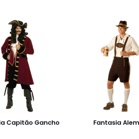
ia Capitão Gancho
Fantasia Ale