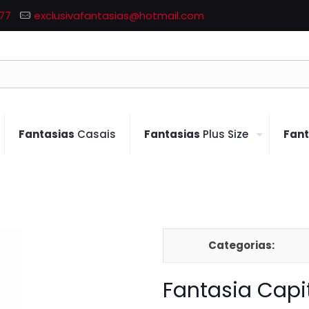
77
exclusivafantasias@hotmail.com
Fantasias
Casais
Fantasias
Plus Size
Fant
Categorias:
Fantasia Capi