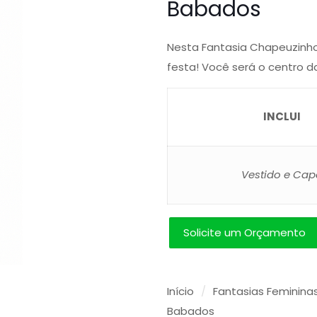
Babados
Nesta Fantasia Chapeuzinho
festa! Você será o centro d
INCLUI
Vestido e Cap
Solicite um Orçamento
Início
/
Fantasias Feminina
Babados