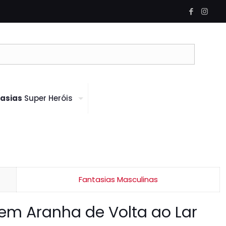
asias
Super Heróis
Fantasias Masculinas
m Aranha de Volta ao Lar