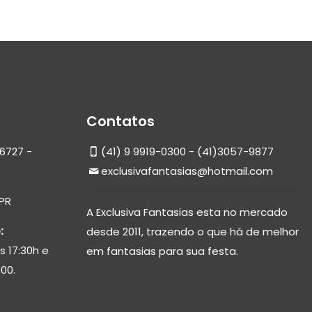
Contatos
6727 -
(41) 9 9919-0300 - (41)3057-9877
exclusivafantasias@hotmail.com
 PR
A Exclusiva Fantasias esta no mercado
:
desde 2011, trazendo o que há de melhor
s 17:30h e
em fantasias para sua festa.
00.