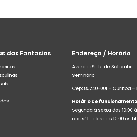
as das Fantasias
Endereço / Horário
mininas
Avenida Sete de Setembro, 
sculinas
Seminário
sais
Cep: 80240-001 – Curitiba –
adas
Horário de funcionamento
Segunda à sexta das 10:00 á
aos sábados das 10:00 às 14: