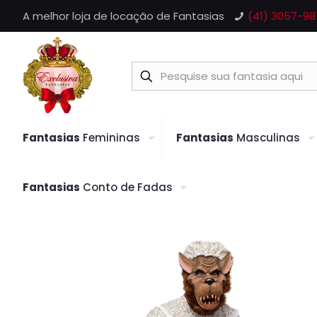
A melhor loja de locação de Fantasias
(41) 3057-98
Fantasias
Femininas
Fantasias
Masculinas
Fantasias
Conto de Fadas