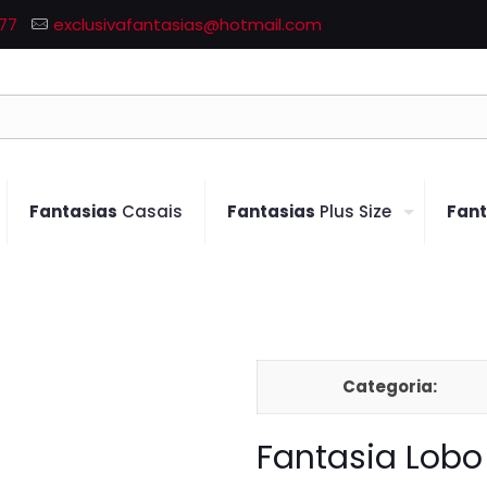
77
exclusivafantasias@hotmail.com
Fantasias
Casais
Fantasias
Plus Size
Fant
Categoria:
Fantasia Lob