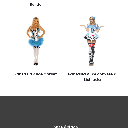
Bordô
Fantasia Alice Corset
Fantasia Alice com Meia
Listrada
Links Rápidos