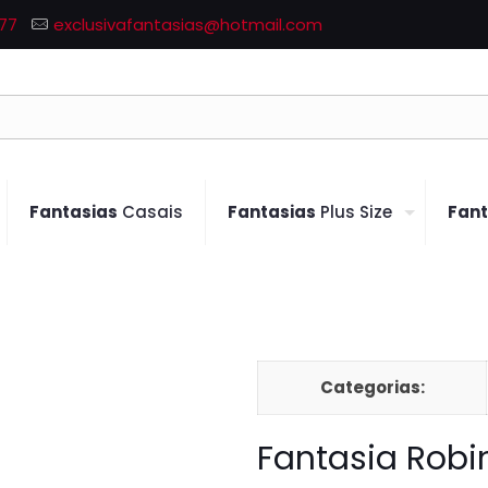
77
exclusivafantasias@hotmail.com
Fantasias
Casais
Fantasias
Plus Size
Fant
Categorias:
Fantasia Robi