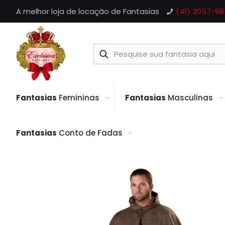
A melhor loja de locação de Fantasias
(41) 3057-98
Fantasias
Femininas
Fantasias
Masculinas
Fantasias
Conto de Fadas