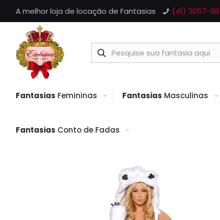
A melhor loja de locação de Fantasias
(41) 3057-98
Fantasias
Femininas
Fantasias
Masculinas
Fantasias
Conto de Fadas