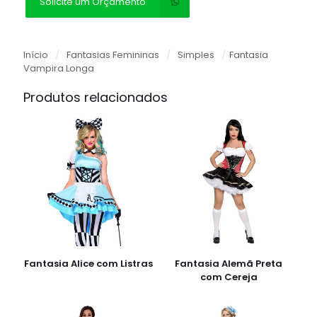
Solicite um Orçamento
Início
/
Fantasias Femininas
/
Simples
/
Fantasia
Vampira Longa
Produtos relacionados
Fantasia Alice com Listras
Fantasia Alemã Preta
com Cereja