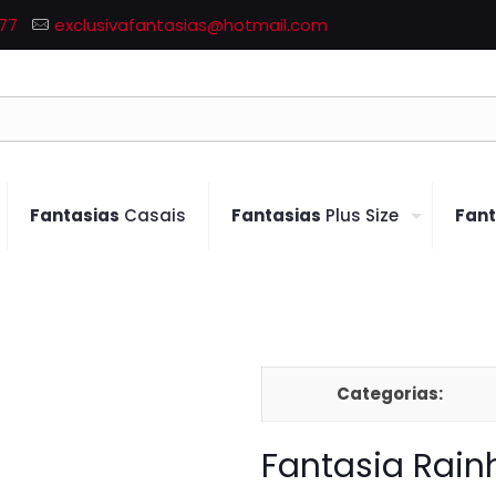
77
exclusivafantasias@hotmail.com
Fantasias
Casais
Fantasias
Plus Size
Fant
Categorias:
Fantasia Rai