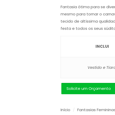
Fantasia ótima para se diver
mesmo para tornar o carnav
tecido de altíssima qualida
festa e todos os seus súdi
INCLUI
Vestido e Tiara
Solicite um Orçamento
Início
/
Fantasias Feminina