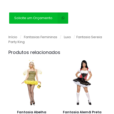
Solicite um Orçamento
Início
/
Fantasias Femininas
/
Luxo
/
Fantasia Sereia
Party King
Produtos relacionados
Fantasia Abelha
Fantasia Alemã Preta